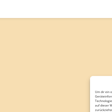
Um dir ein 
Geräteinfor
Technologie
auf dieser 
zurückziehs