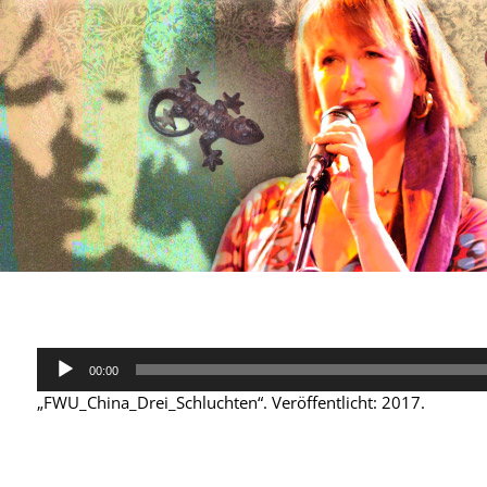
Audio-
00:00
Player
„FWU_China_Drei_Schluchten“. Veröffentlicht: 2017.