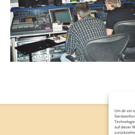
Um dir ein 
Geräteinfor
Technologie
auf dieser 
zurückziehs