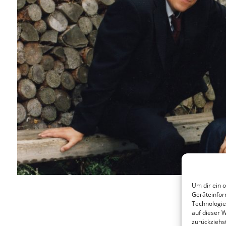
Um dir ein 
Geräteinfor
Technologie
auf dieser 
zurückziehs