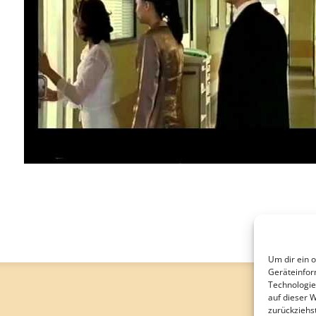
Um dir ein 
Geräteinfor
Technologie
auf dieser 
zurückziehs