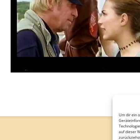
Um dir ein 
Geräteinfor
Technologie
auf dieser 
zurückziehs